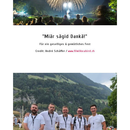
"Miär sägid Dankä!"
Für ein geselliges & gemütliches Fest
Credit: André Schäffer /
www.filmlikeabird.ch