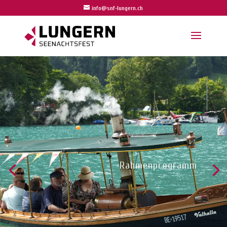
info@snf-lungern.ch
Rahmenprogramm